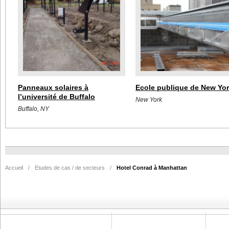
Panneaux solaires à
Ecole publique de New Yo
l’université de Buffalo
New York
Buffalo, NY
Accueil
/
Etudes de cas / de secteurs
/
Hotel Conrad à Manhattan