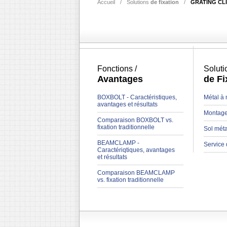
Accueil
/
Solutions
de fixation
/
GRATING CL
Fonctions /
Soluti
Avantages
de Fi
BOXBOLT - Caractéristiques,
Métal à 
avantages et résultats
Montage
Comparaison BOXBOLT vs.
fixation traditionnelle
Sol méta
BEAMCLAMP -
Service 
Caractériqtiques, avantages
et résultats
Comparaison BEAMCLAMP
vs. fixation traditionnelle