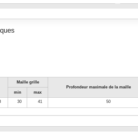
iques
Maille grille
Profondeur maximale de la maille
min
max
8
30
41
50