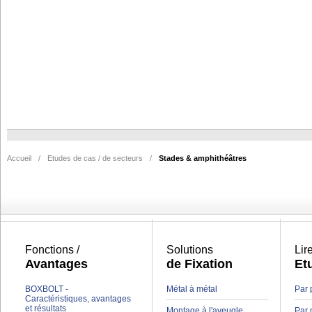
Accueil
/
Etudes de cas / de secteurs
/
Stades & amphithéâtres
Fonctions /
Solutions
Lir
Avantages
de Fixation
Et
BOXBOLT -
Métal à métal
Par 
Caractéristiques, avantages
et résultats
Montage à l'aveugle
Par 