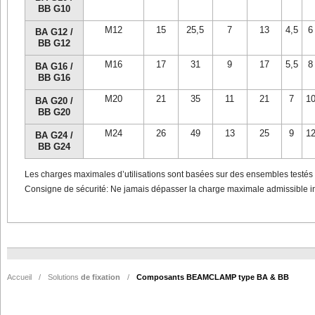
BB G10
M12
15
25,5
7
13
4,5
6
BA G12 /
BB G12
M16
17
31
9
17
5,5
8
BA G16 /
BB G16
M20
21
35
11
21
7
1
BA G20 /
BB G20
M24
26
49
13
25
9
1
BA G24 /
BB G24
Les charges maximales d’utilisations sont basées sur des ensembles testés 
Consigne de sécurité: Ne jamais dépasser la charge maximale admissible 
Accueil
/
Solutions
de fixation
/
Composants BEAMCLAMP type BA & BB