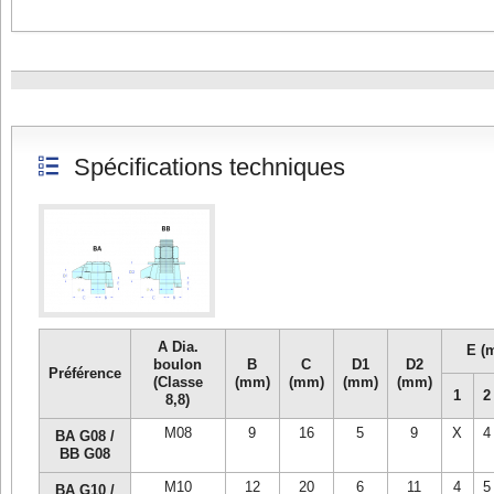
Spécifications techniques
A Dia.
E (
boulon
B
C
D1
D2
Préférence
(Classe
(mm)
(mm)
(mm)
(mm)
1
2
8,8)
M08
9
16
5
9
X
4
BA G08 /
BB G08
M10
12
20
6
11
4
5
BA G10 /